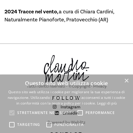
2024 Tracce nel vento
,
a cura di Chiara Cardini,
Naturalmente Pianoforte, Pratovecchio (AR)
×
Questo sito web utilizza cookie
Tutti i diritti riservati - ©Copyright-
Privacy
Questo sito web utilizza i cookie per migliorare la tua esperienza di
FOLLOW
navigazione. Utilizzando il nostro sito web acconsenti a tutti i cookie
in conformità con la nostra policy per i cookie.
Leggi di più
Instagram
STRETTAMENTE NECESSARI
PERFORMANCE
Linkedin
Powered by Weblitz
TARGETING
FUNZIONALITÀ